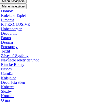
Menu navigácie
Menu navigácie
Domov
Kolekcie Tapiet
Limonta
KT EXCLUSIVE
Hohenberger
Decoprint
Parato
Desima
Fototapety
Textil
Závesné Systémy
Navíjacie rolety deň/noc
Rímske Rolety
Plisees
Garniže
Kolajnice
Decorácia stien
Koberce
Služby
Kontakt
O nás