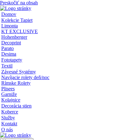
Preskočiť na obsah
Domov
Kolekcie Tapiet
Limonta
KT EXCLUSIVE
Hohenberger
Decoprint
Parato
Desima
Fototapety
Textil
Závesné Systémy
Navíjacie rolety deň/noc
Rímske Rolety
Plisees
Garniže
Kolajnice
Decorácia stien
Koberce
Služby
Kontakt
O nás