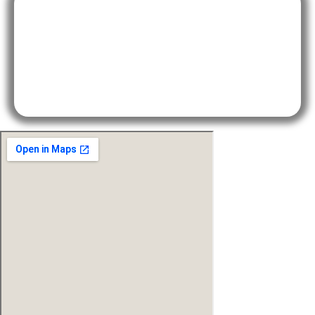
Bytový textil
Máte špecifickú predstavu o poťahových látkach či
záclonách? U nás nájdete rôzne druhy závesov, záclon,
závesných systémov, poťahové látky na mieru či navíjacie
rolety, japonské steny alebo garníže. Rovnako vám radi
pomôžeme aj pri realizácií a výpočte materiálu, ale aj pri
výbere či objednávke sortimentu podľa vašich predstáv.