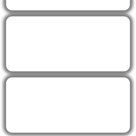
potrebujete na oživenie vašich stien. Od elegantných a
jemných vzorov až po výrazné a odvážne motívy.
Tapetárske práce
Okrem predaja rôznych druhov nástenných dekorácií z
prírodných materiálov, tapiet, fresiek či fototapiet, máme
skúsenosti aj s tapetovaním v obchodných priestoroch,
kancelárskych a administratívnych priestoroch, domoch či v
zdravotníckych zariadeniach. Spokojnosť zákazníka a kvalita
práce sú pre nás prioritou.
Návrh interiérov a realizácia
Vytvorte si dokonalý priestor. Od návrhu až po realizáciu,
podľa vašich požiadaviek s presným výpočtom spotreby
materiálov. Vďaka tomu sa už nemusíte obávať veľkého
cenového rozdielu po dokončení práce. Naši odborníci vám
poskytnú detailný rozpočet vopred, ktorý zohľadňuje všetky
aspekty vášho projektu.