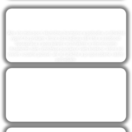
Bytové doplnky
Aby ste mali pocit skutočnej harmónie a pohodlia, je dôležité
vyplniť ho prvkami, ktoré odzrkadľujú váš štýl a osobnosť.
Spolupráca s poprednými architektmi a interiérovými
dizajnérmi nám umožňuje ponúknuť vám kolekcie, ktoré sú
nielen vizuálne pútavé, ale aj funkčné a prispôsobené vašim
potrebám.
Kusové koberce
V dnešnom svete interiérového dizajnu sa stále viac kladie
dôraz na detaily, ktoré dodávajú priestoru jedinečný charakter.
Medzi takéto detaily patrí aj výber správneho koberca. Okrem
predaja kusových kobercov od renomovaných značiek vám
radi vyrobíme aj koberec na mieru a poradíme, akú farbu či typ
koberca si zvoliť.