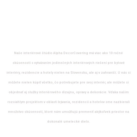
Naše interiérové štúdio Alpha DecorCovering má viac ako 10 ročné
skúsenosti s vytváraním jedinečných interiérových riešení pre bytové
interiéry, rezidencie a hotely nielen na Slovensku, ale aj v zahraničí. U nás si
môžete nielen kúpiť všetko, čo potrebujete pre svoj interiér, ale môžete si
objednať aj služby interiérového dizajnu, opravy a dekorácie. Vďaka našim
rozsiahlym projektom v oblasti bývania, rezidencií a hotelov sme nazbierali
množstvo skúseností, ktoré nám umožňujú premeniť akýkoľvek priestor na
dokonalé umelecké dielo.