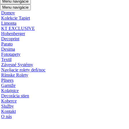
Menu navigácie
Menu navigácie
Domov
Kolekcie Tapiet
Limonta
KT EXCLUSIVE
Hohenberger
Decoprint
Parato
Desima
Fototapety
Textil
Závesné Systémy
Navíjacie rolety deň/noc
Rímske Rolety
Plisees
Garniže
Kolajnice
Decorácia stien
Koberce
Služby
Kontakt
O nás