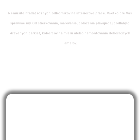
Nemusíte hľadať rôznych odborníkov na interiérové práce. Všetko pre Vás
spravíme my. Od stierkovania, maľovania, položenia plávajúcej podlahy či
drevených parkiet, kobercov na mieru alebo namontovania dekoračných
lamelov.
Tapety
Vyberte si z množstva nástenných dekorácií z prírodných
materiálov, tapiet, fototapiet či fresiek. Naša ponuka sa
neustále rozrastá a prispôsobuje sa aktuálnym trendom a
požiadavkám našich zákazníkov. U nás nájdete všetko, čo