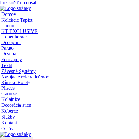
Preskočiť na obsah
Domov
Kolekcie Tapiet
Limonta
KT EXCLUSIVE
Hohenberger
Decoprint
Parato
Desima
Fototapety
Textil
Závesné Systémy
Navíjacie rolety deň/noc
Rímske Rolety
Plisees
Garniže
Kolajnice
Decorácia stien
Koberce
Služby
Kontakt
O nás