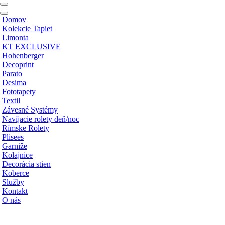
Menu
navigácie
Menu
Domov
navigácie
Kolekcie Tapiet
Limonta
KT EXCLUSIVE
Hohenberger
Decoprint
Parato
Desima
Fototapety
Textil
Závesné Systémy
Navíjacie rolety deň/noc
Rímske Rolety
Plisees
Garniže
Kolajnice
Decorácia stien
Koberce
Služby
Kontakt
O nás