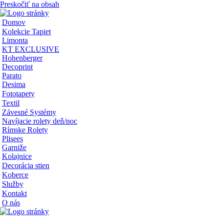
Preskočiť na obsah
Domov
Kolekcie Tapiet
Limonta
KT EXCLUSIVE
Hohenberger
Decoprint
Parato
Desima
Fototapety
Textil
Závesné Systémy
Navíjacie rolety deň/noc
Rímske Rolety
Plisees
Garniže
Kolajnice
Decorácia stien
Koberce
Služby
Kontakt
O nás