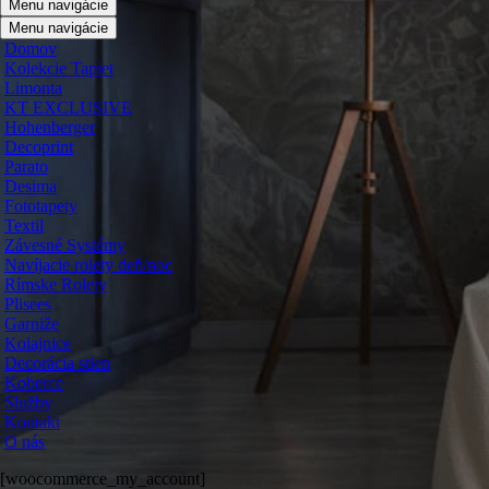
Menu navigácie
Menu navigácie
Domov
Kolekcie Tapiet
Limonta
KT EXCLUSIVE
Hohenberger
Decoprint
Parato
Desima
Fototapety
Textil
Závesné Systémy
Navíjacie rolety deň/noc
Rímske Rolety
Plisees
Garniže
Kolajnice
Decorácia stien
Koberce
Služby
Kontakt
O nás
[woocommerce_my_account]