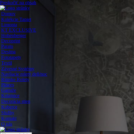
Preskočiť na obsah
Domov
Kolekcie Tapiet
Limonta
KT EXCLUSIVE
Hohenberger
Decoprint
Parato
Desima
Fototapety
Textil
Závesné Systémy
Navíjacie rolety deň/noc
Rímske Rolety
Plisees
Garniže
Kolajnice
Decorácia stien
Koberce
Služby
Kontakt
O nás